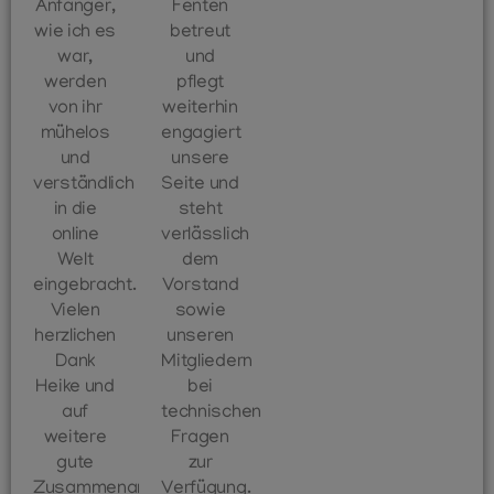
Anfänger,
Fenten
wie ich es
betreut
war,
und
werden
pflegt
von ihr
weiterhin
mühelos
engagiert
und
unsere
verständlich
Seite und
in die
steht
online
verlässlich
Welt
dem
eingebracht.
Vorstand
Vielen
sowie
herzlichen
unseren
Dank
Mitgliedern
Heike und
bei
auf
technischen
weitere
Fragen
gute
zur
Zusammenarbeit!
Verfügung.