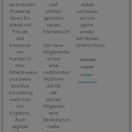
technischen
und
dabei
Probleme
vielfach
verlassen
lösen. Es
gelobten
wir uns
steckt viel
neuen
gerne
Freude
Internetauftritt.
wieder
und
auf Heikes
Interesse
Der neue
Unterstützung.
am
Mitgliederbereich
Kunden in
ist nun
Gabriela
ihrer
eine
Kapner
Arbeitsweise
multifunktionale
anden-
und diese
Plattform
travel.com
positive
und für
Einstellung
alle
sieht man
aktiven
am
Mitglieder
Ergebnis.
eine
Auch
Bereicherung.
digitale
Heike