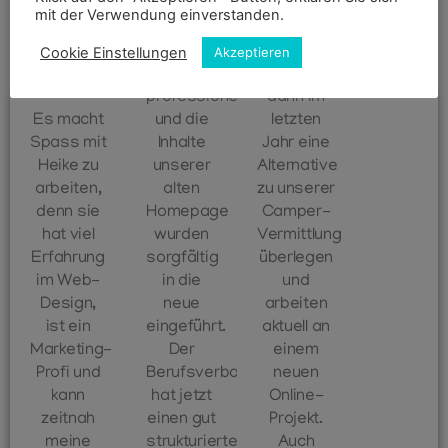
den
funktionieren
Reisebranche
mit der Verwendung einverstanden.
Menschen
soll. Die
tätig sind,
zu
Umsetzung
mussten
Cookie Einstellungen
Akzeptieren
bewegen...
erfolgte
wir uns
professionell
dann im
Es macht
und die
letzten
Spass mit
Inhalte
Jahr eine
Heike zu
unserer
Alternative
arbeiten,
alten
zu unserer
denn sie
Homepage
Camper-
hat viel
wurden
Vermittlung
Erfahrung
sorgfältig
überlegen
im Web-
in die
und
Design,
neue
arbeiten
ist ein
eingeführt.
aktuell an
Marketing-
Der
einem
Profi und
Berufsverband
neuen
kann
hat jetzt
Online-
zeitnah
einen gut
Projekt.
meine
strukturierten
Auch