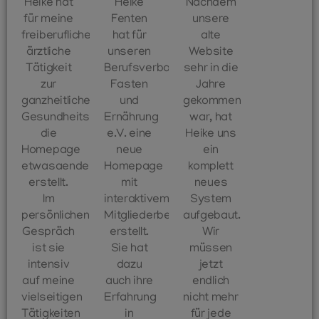
Heike hat
Heike
Nachdem
für meine
Fenten
unsere
freiberufliche
hat für
alte
ärztliche
unseren
Website
Tätigkeit
Berufsverband
sehr in die
zur
Fasten
Jahre
ganzheitlichen
und
gekommen
Gesundheitsberatung
Ernährung
war, hat
die
e.V. eine
Heike uns
Homepage
neue
ein
etwasaendern.info
Homepage
komplett
erstellt.
mit
neues
Im
interaktivem
System
persönlichen
Mitgliederbereich
aufgebaut.
Gespräch
erstellt.
Wir
ist sie
Sie hat
müssen
intensiv
dazu
jetzt
auf meine
auch ihre
endlich
vielseitigen
Erfahrung
nicht mehr
Tätigkeiten
in
für jede