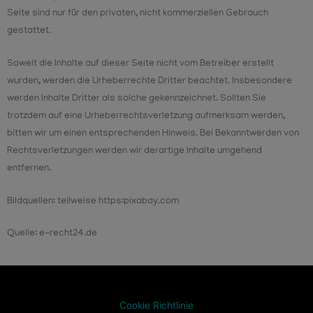
Seite sind nur für den privaten, nicht kommerziellen Gebrauch
gestattet.
Soweit die Inhalte auf dieser Seite nicht vom Betreiber erstellt
wurden, werden die Urheberrechte Dritter beachtet. Insbesondere
werden Inhalte Dritter als solche gekennzeichnet. Sollten Sie
trotzdem auf eine Urheberrechtsverletzung aufmerksam werden,
bitten wir um einen entsprechenden Hinweis. Bei Bekanntwerden von
Rechtsverletzungen werden wir derartige Inhalte umgehend
entfernen.
Bildquellen: teilweise https:pixabay.com
Quelle: e-recht24.de
Cookie Richtlinie